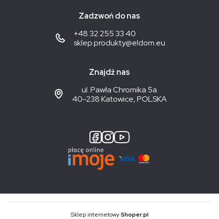
Zadzwoń do nas
+48 32 255 33 40
sklep.produkty@eldom.eu
Znajdź nas
ul. Pawła Chromika 5a
40-238 Katowice, POLSKA
Sklep internetowy
Shoper.pl