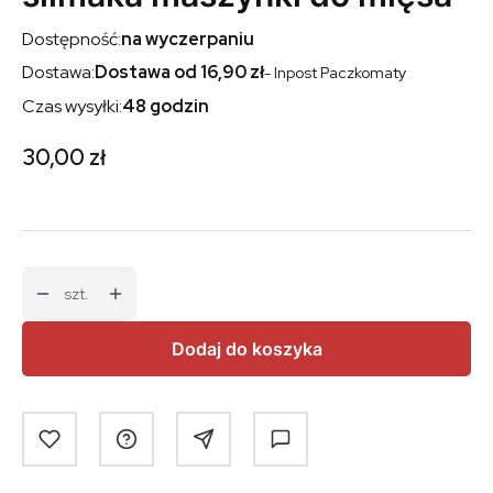
Dostępność:
na wyczerpaniu
Dostawa:
Dostawa od 16,90 zł
- Inpost Paczkomaty
Czas wysyłki:
48 godzin
Cena
30,00 zł
szt.
Dodaj do koszyka