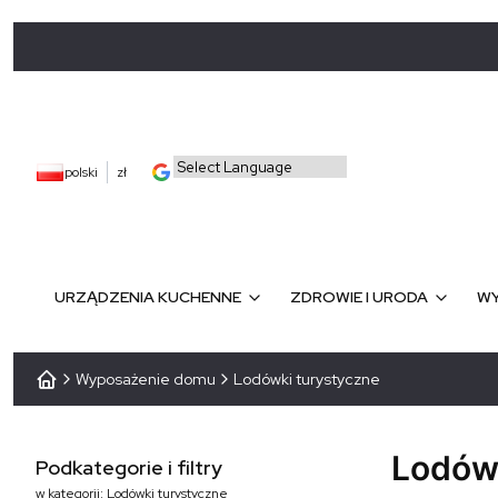
polski
zł
URZĄDZENIA KUCHENNE
ZDROWIE I URODA
WY
Wyposażenie domu
Lodówki turystyczne
Lodówk
Podkategorie i filtry
w kategorii: Lodówki turystyczne