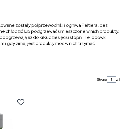
wane zostały półprzewodniki i ogniwa Peltiera, bez
 one chłodzić lub podgrzewać umieszczone w nich produkty.
podgrzewają aż do kilkudziesięciu stopni. Te lodówki
 i gdy zima, jest produkty móc w nich trzymać!
Strona
z 1