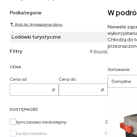
W podróż
Podkategorie
Wróć do: Wyposażenie domu
Niewiele zap
wykorzystania
Lodówki turystyczne
Chłodzą do te
przeznaczone 
Filtry
Wyczyść
CENA
Sortowanie:
Cena od
Cena do
Domyślne
zł
zł
DOSTĘPNOŚĆ
Dostępność
2
tymczasowo niedostępny
0
na wyczerpaniu