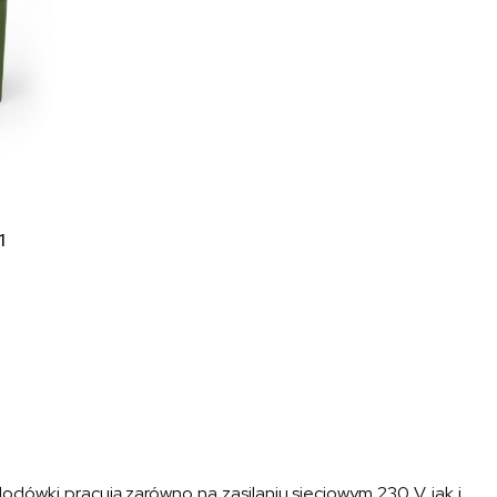
1
 lodówki pracują zarówno na zasilaniu sieciowym 230 V, jak i