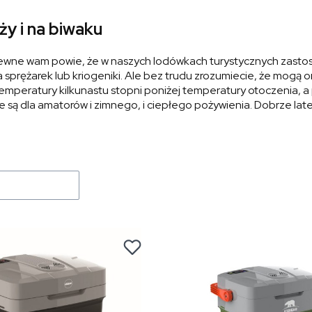
y i na biwaku
ewne wam powie, że w naszych lodówkach turystycznych zastoso
 sprężarek lub kriogeniki. Ale bez trudu zrozumiecie, że mogą
mperatury kilkunastu stopni poniżej temperatury otoczenia, a 
są dla amatorów i zimnego, i ciepłego pożywienia. Dobrze latem