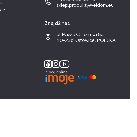
ci
sklep.produkty@eldom.eu
kie
Znajdź nas
ul. Pawła Chromika 5a
40-238 Katowice, POLSKA