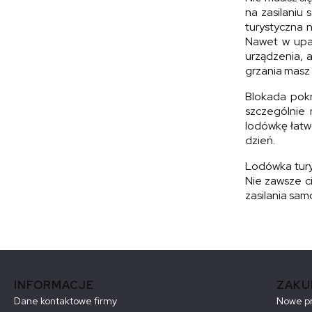
na zasilaniu
turystyczna n
Nawet w upal
urządzenia, 
grzania masz
Blokada pokr
szczególnie 
lodówkę łatwo
dzień.
Lodówka turys
Nie zawsze ci
zasilania sa
Linki w stopce
INFORMACJE
ZAKU
Dane kontaktowe firmy
Nowe p