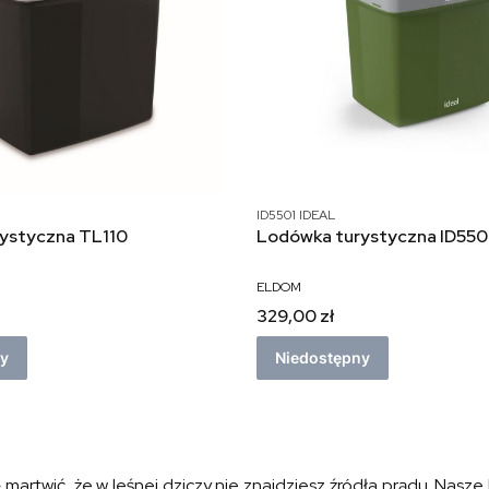
ID5501 IDEAL
ystyczna TL110
Lodówka turystyczna ID550
ELDOM
329,00 zł
ny
Niedostępny
ę martwić, że w leśnej dziczy nie znajdziesz źródła prądu. Nasze