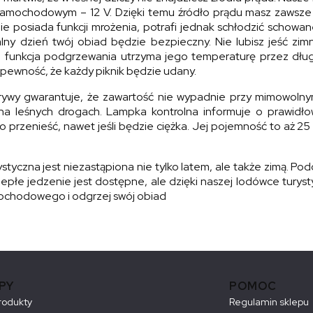
 samochodowym – 12 V. Dzięki temu źródło prądu masz zawsze 
ie posiada funkcji mrożenia, potrafi jednak schłodzić schowa
ny dzień twój obiad będzie bezpieczny. Nie lubisz jeść zi
a funkcja podgrzewania utrzyma jego temperaturę przez długi 
 pewność, że każdy piknik będzie udany.
ywy gwarantuje, że zawartość nie wypadnie przy mimowolny
na leśnych drogach. Lampka kontrolna informuje o prawidł
 przenieść, nawet jeśli będzie ciężka. Jej pojemność to aż 25 
tyczna jest niezastąpiona nie tylko latem, ale także zimą. Po
epłe jedzenie jest dostępne, ale dzięki naszej lodówce turysty
mochodowego i odgrzej swój obiad
PY
POMOC
rodukty
Regulamin sklepu