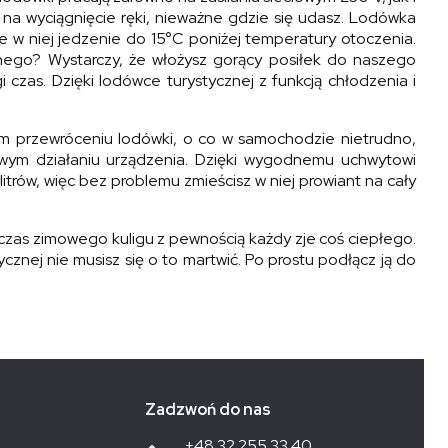
na wyciągnięcie ręki, nieważne gdzie się udasz. Lodówka
ne w niej jedzenie do 15°C poniżej temperatury otoczenia.
mnego? Wystarczy, że włożysz gorący posiłek do naszego
czas. Dzięki lodówce turystycznej z funkcją chłodzenia i
m przewróceniu lodówki, o co w samochodzie nietrudno,
owym działaniu urządzenia. Dzięki wygodnemu uchwytowi
litrów, więc bez problemu zmieścisz w niej prowiant na cały
dczas zimowego kuligu z pewnością każdy zje coś ciepłego.
cznej nie musisz się o to martwić. Po prostu podłącz ją do
Zadzwoń do nas
+48 32 255 33 40