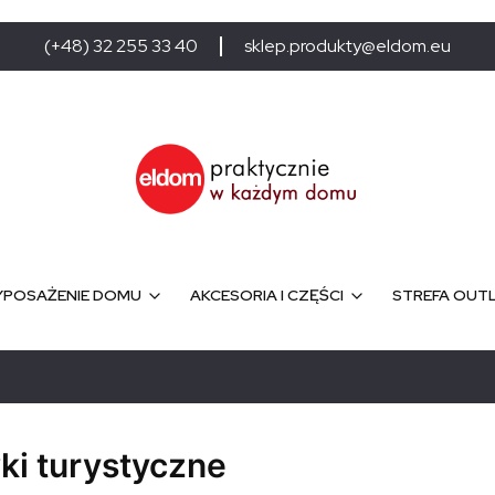
(+48) 32 255 33 40
sklep.produkty@eldom.eu
POSAŻENIE DOMU
AKCESORIA I CZĘŚCI
STREFA OUT
i turystyczne