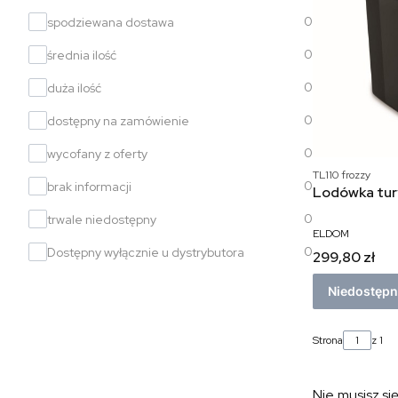
0
spodziewana dostawa
0
średnia ilość
0
duża ilość
0
dostępny na zamówienie
0
wycofany z oferty
TL110 frozzy
0
brak informacji
Lodówka tur
0
trwale niedostępny
ELDOM
0
Dostępny wyłącznie u dystrybutora
299,80 zł
Niedostęp
Strona
z 1
Nie musisz si