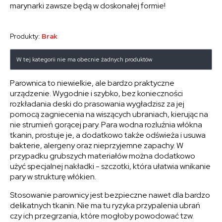
marynarki zawsze będą w doskonałej formie!
Produkty:
Brak
W tej kategorii nie ma obecnie żadnych produktów
Parownica to niewielkie, ale bardzo praktyczne
urządzenie. Wygodnie i szybko, bez konieczności
rozkładania deski do prasowania wygładzisz za jej
pomocą zagniecenia na wiszących ubraniach, kierując na
nie strumień gorącej pary. Para wodna rozluźnia włókna
tkanin, prostuje je, a dodatkowo także odświeża i usuwa
bakterie, alergeny oraz nieprzyjemne zapachy. W
przypadku grubszych materiałów można dodatkowo
użyć specjalnej nakładki - szczotki, która ułatwia wnikanie
pary w strukturę włókien.
Stosowanie parownicy jest bezpieczne nawet dla bardzo
delikatnych tkanin. Nie ma tu ryzyka przypalenia ubrań
czy ich przegrzania, które mogłoby powodować tzw.