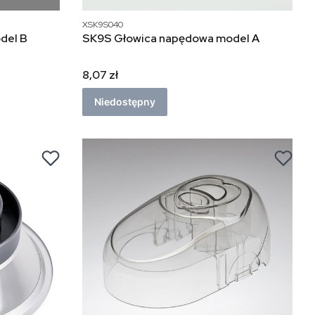
XSK9S040
ca napędowa model B
SK9S Głowica napędowa model A
8,07 zł
Niedostępny