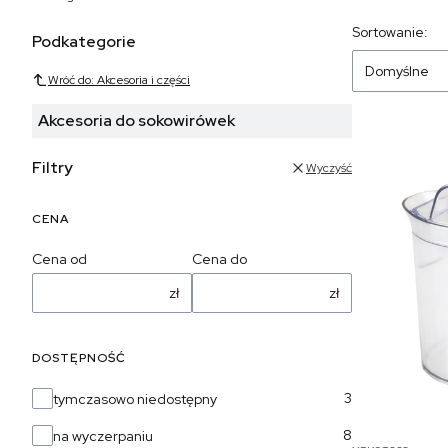
Sortowanie:
Podkategorie
Domyślne
Wróć do: Akcesoria i części
Akcesoria do sokowirówek
Filtry
Wyczyść
CENA
Cena od
Cena do
zł
zł
DOSTĘPNOŚĆ
Dostępność
3
tymczasowo niedostępny
8
na wyczerpaniu