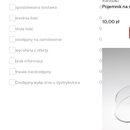
XSK9S060
Pojemnik na 
0
spodziewana dostawa
0
średnia ilość
10,00 zł
0
duża ilość
0
dostępny na zamówienie
0
wycofany z oferty
0
brak informacji
0
trwale niedostępny
0
Dostępny wyłącznie u dystrybutora