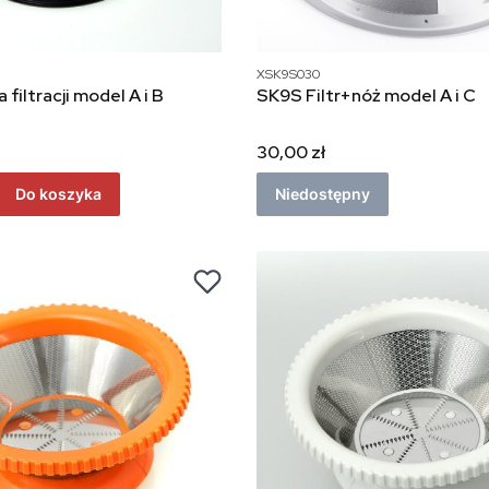
XSK9S030
filtracji model A i B
SK9S Filtr+nóż model A i C
30,00 zł
Do koszyka
Niedostępny