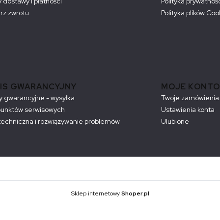
 dostawy i płatności
Polityka prywatnoś
rz zwrotu
Polityka plików Coo
IS GWARANCYJNY
MOJE KONTO
 gwarancyjne - wysyłka
Twoje zamówienia
punktów serwisowych
Ustawienia konta
echniczna i rozwiązywanie problemów
Ulubione
Sklep internetowy
Shoper.pl