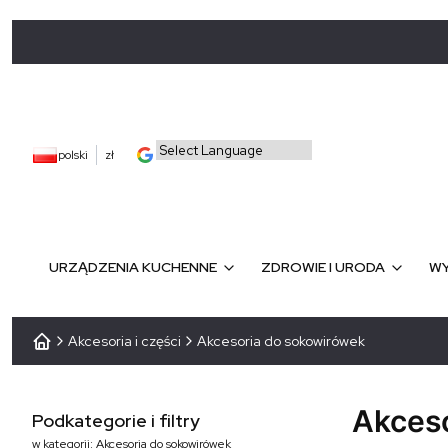
polski
zł
URZĄDZENIA KUCHENNE
ZDROWIE I URODA
WY
Akcesoria i części
Akcesoria do sokowirówek
Akces
Podkategorie i filtry
w kategorii: Akcesoria do sokowirówek