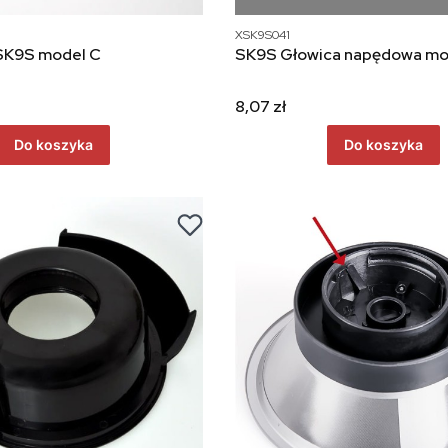
XSK9S041
SK9S model C
SK9S Głowi
8,07 zł
Do koszyka
Do koszyka