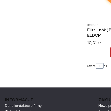
XSK5101
Filtr + nóż 
ELDOM
10,01 zł
Strona
z 1
Linki w stopce
INFORMACJE
ZAKU
Dane kontaktowe firmy
Nowe p