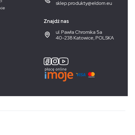
ci
sklep.produkty@eldom.eu
kie
Znajdź nas
ul. Pawła Chromika 5a
40-238 Katowice, POLSKA