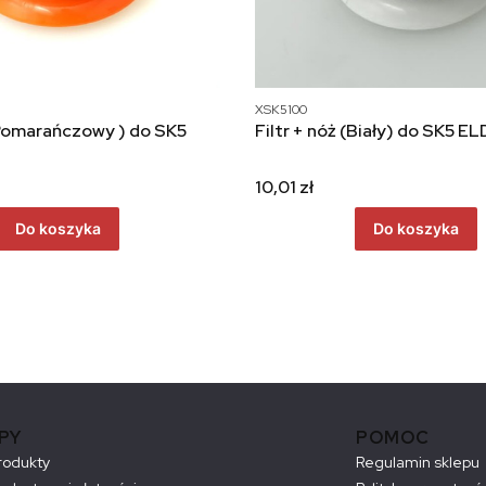
XSK5100
( Pomarańczowy ) do SK5
Filtr + nóż (Biały) do SK5 
10,01 zł
Do koszyka
Do koszyka
PY
POMOC
rodukty
Regulamin sklepu