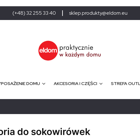
(+48) 32 255 33 40
sklep.produkty@eldom.eu
POSAŻENIE DOMU
AKCESORIA I CZĘŚCI
STREFA OUT
oria do sokowirówek