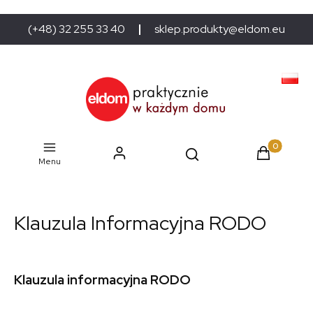
(+48) 32 255 33 40
sklep.produkty@eldom.eu
Produkty w
Menu
Klauzula Informacyjna RODO
Klauzula informacyjna RODO