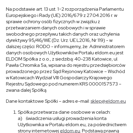
Na podstawie art. 13 ust. 1−2 rozporządzenia Parlamentu
Europejskiego i Rady (UE) 2016/679 z 27.04.2016 r. w
sprawie ochrony osób fizycznych w związku z
przetwarzaniem danych osobowych i w sprawie
swobodnego przepływu takich danych oraz uchylenia
dyrektywy 95/46/WE (Dz. Urz. UE L2016, Nr 119) - w
dalszej części: RODO - informujemy, że: Administratorem
danych osobowych Użytkowników Portalu eldom.eu jest
ELDOM Spółka z o.o., z siedzibą: 40-238 Katowice, ul.
Pawła Chromika 5a, wpisana do rejestru przedsiębiorców
prowadzonego przez Sąd Rejonowy Katowice – Wschód
w Katowicach Wydział VIII Gospodarczy Krajowego
Rejestru Sądowego pod numerem KRS 0000157573 –
zwana dalej Spółką.
Dane kontaktowe Spółki – adres e-mail:
sklep@eldom.eu
Spółka przetwarza dane osobowe w celach:
a) świadczenia usługi prowadzenia konta
Użytkownika w Portalu eldom.eu, za pośrednictwem
strony internetowej
eldom.eu
. Podstawą prawną