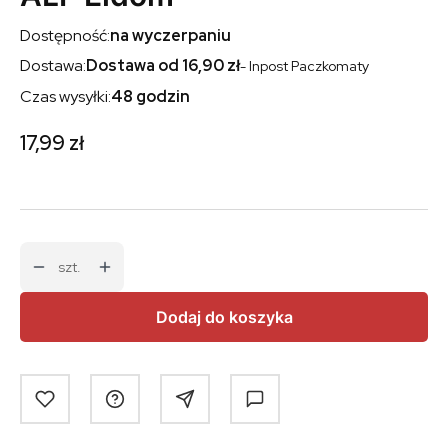
Dostępność:
na wyczerpaniu
Dostawa:
Dostawa od 16,90 zł
- Inpost Paczkomaty
Czas wysyłki:
48 godzin
Cena
17,99 zł
szt.
Dodaj do koszyka