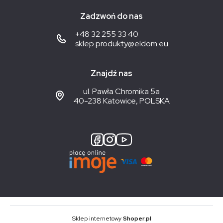
Zadzwoń do nas
+48 32 255 33 40
sklep.produkty@eldom.eu
Znajdź nas
ul. Pawła Chromika 5a
40-238 Katowice, POLSKA
Sklep internetowy
Shoper.pl