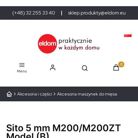
(+48) 32 255 33 40
sklep.produkty@eldom.eu
Produkty w
Menu
Akcesoria i części
Akcesoria maszynek do mięsa
Sito 5 mm M200/M200ZT
Model (B)