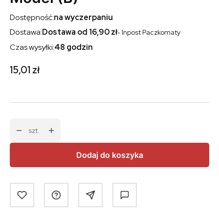
Dostępność:
na wyczerpaniu
Dostawa:
Dostawa od 16,90 zł
- Inpost Paczkomaty
Czas wysyłki:
48 godzin
Cena
15,01 zł
szt.
Dodaj do koszyka