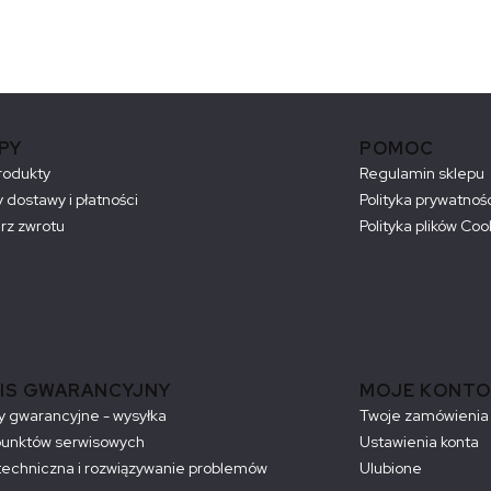
PY
POMOC
rodukty
Regulamin sklepu
 dostawy i płatności
Polityka prywatnoś
rz zwrotu
Polityka plików Coo
IS GWARANCYJNY
MOJE KONTO
 gwarancyjne - wysyłka
Twoje zamówienia
punktów serwisowych
Ustawienia konta
echniczna i rozwiązywanie problemów
Ulubione