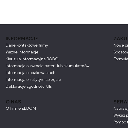
Linki w stopce
INFORMACJE
ZAKU
Dane kontaktowe firmy
Nowe p
Ważne informacje
Sposoby
Klauzula Informacyjna RODO
Formula
Informacja o zwrocie baterii lub akumulatorów
Informacja o opakowaniach
Informacja o zużytym sprzęcie
Deklaracje zgodności UE
O NAS
SERW
O firmie ELDOM
Naprawy
Wykaz 
Pomoc t