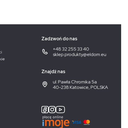
Zadzwoń do nas
+48 32 255 33 40
ci
sklep.produkty@eldom.eu
kie
Znajdź nas
ul. Pawła Chromika 5a
40-238 Katowice, POLSKA