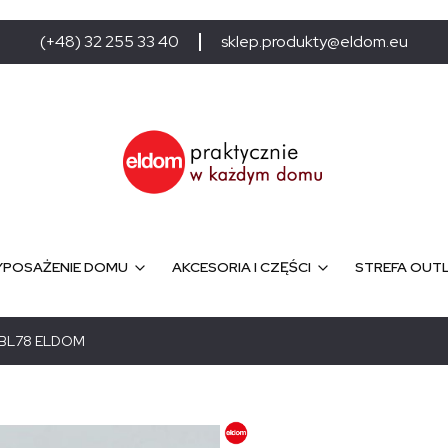
(+48) 32 255 33 40
sklep.produkty@eldom.eu
POSAŻENIE DOMU
AKCESORIA I CZĘŚCI
STREFA OUT
o BL78 ELDOM