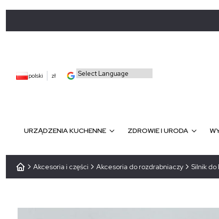
polski
zł
URZĄDZENIA KUCHENNE
ZDROWIE I URODA
WY
Akcesoria i części
Akcesoria do rozdrabniaczy
Silnik d