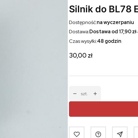
Silnik do BL78
Dostępność:
na wyczerpaniu
Dostawa:
Dostawa od 17,90 zł
-
Czas wysyłki:
48 godzin
Cena
30,00 zł
szt.