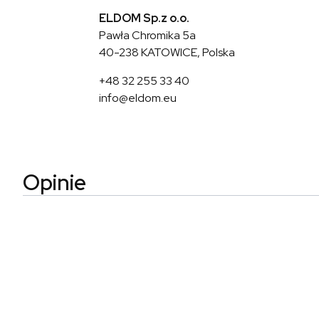
ELDOM Sp.z o.o.
Pawła Chromika 5a
40-238 KATOWICE, Polska
+48 32 255 33 40
info@eldom.eu
Opinie