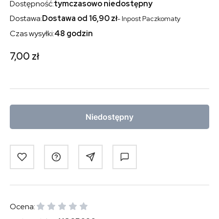
Dostępność:
tymczasowo niedostępny
Dostawa:
Dostawa od 16,90 zł
- Inpost Paczkomaty
Czas wysyłki:
48 godzin
Cena
7,00 zł
Niedostępny
Ocena: