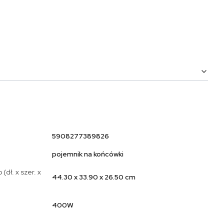
5908277389826
pojemnik na końcówki
dł. x szer. x
44.30 x 33.90 x 26.50 cm
400W