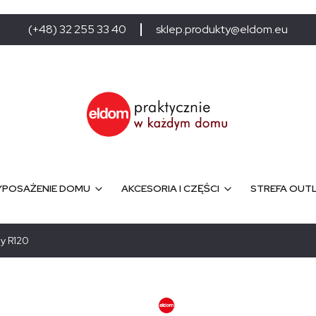
(+48) 32 255 33 40
sklep.produkty@eldom.eu
POSAŻENIE DOMU
AKCESORIA I CZĘŚCI
STREFA OUT
y R120