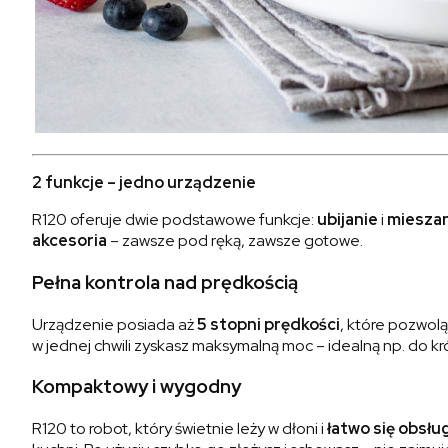
2 funkcje – jedno urządzenie
R120 oferuje dwie podstawowe funkcje:
ubijanie
i
miesza
akcesoria
– zawsze pod ręką, zawsze gotowe.
Pełna kontrola nad prędkością
Urządzenie posiada aż
5 stopni prędkości
, które pozwol
w jednej chwili zyskasz maksymalną moc – idealną np. do k
Kompaktowy i wygodny
R120 to robot, który świetnie leży w dłoni i
łatwo się obsłu