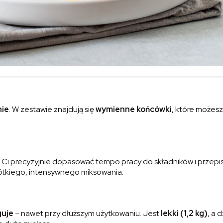
nie
. W zestawie znajdują się
wymienne końcówki
, które może
ą Ci precyzyjnie dopasować tempo pracy do składników i przep
rótkiego, intensywnego miksowania.
guje
– nawet przy dłuższym użytkowaniu. Jest
lekki (1,2 kg)
, a 