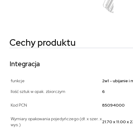
Cechy produktu
Integracja
funkcje
2w1 - ubijanie i
Ilość sztuk w opak. zbiorczym
6
Kod PCN
85094000
Wymiary opakowania pojedyńczego (dł. x szer. x
21.70 x 11.00 x 
wys.)