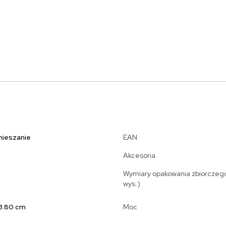
 mieszanie
EAN
Akcesoria
Wymiary opakowania zbiorczego (
wys.)
23.80 cm
Moc