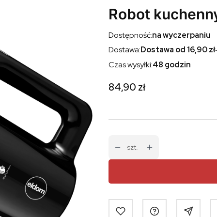
Robot kuchenn
Dostępność:
na wyczerpaniu
Dostawa:
Dostawa od 16,90 zł
Czas wysyłki:
48 godzin
Cena
84,90 zł
szt.