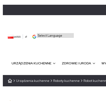
polski
zł
URZĄDZENIA KUCHENNE
ZDROWIE I URODA
WY
Urządzenia kuchenne
Roboty kuchenne
Robot kuchenn
Bestseller