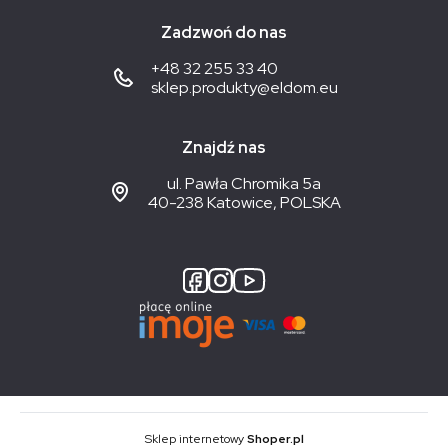
Zadzwoń do nas
+48 32 255 33 40
sklep.produkty@eldom.eu
Znajdź nas
ul. Pawła Chromika 5a
40-238 Katowice, POLSKA
Sklep internetowy
Shoper.pl