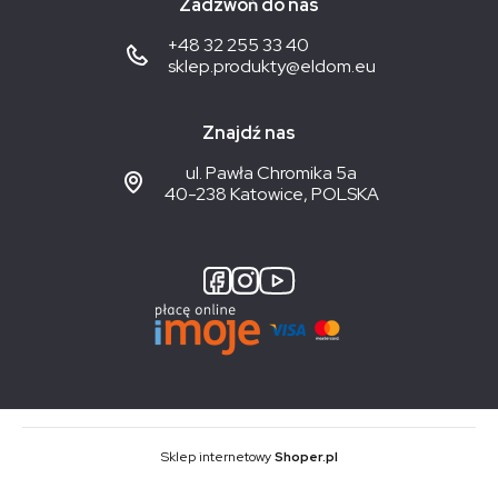
Zadzwoń do nas
+48 32 255 33 40
sklep.produkty@eldom.eu
Znajdź nas
ul. Pawła Chromika 5a
40-238 Katowice, POLSKA
Sklep internetowy
Shoper.pl