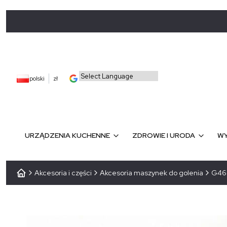
polski
zł
URZĄDZENIA KUCHENNE
ZDROWIE I URODA
WY
Akcesoria i części
Akcesoria maszynek do golenia
G46 