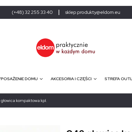
(+48) 32 255 33 40
sklep.produkty@eldom.eu
POSAŻENIE DOMU
AKCESORIA I CZĘŚCI
STREFA OUT
głowica kompaktowa kpl.