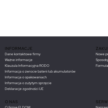
Linki w stopce
INFORMACJE
ZAKU
Dane kontaktowe firmy
Nowe p
Ważne informacje
Sposoby
Klauzula Informacyjna RODO
Formula
Informacja o zwrocie baterii lub akumulatorów
Informacja o opakowaniach
Informacja o zużytym sprzęcie
Deklaracje zgodności UE
O NAS
SERW
O firmie ELDOM
Naprawy