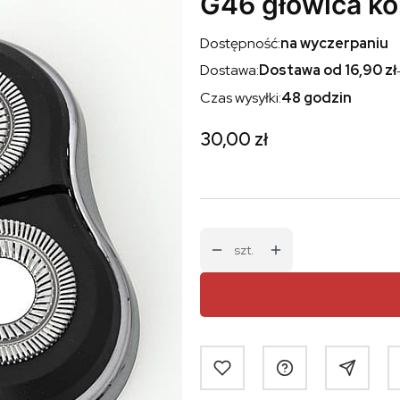
G46 głowica k
Dostępność:
na wyczerpaniu
Dostawa:
Dostawa od 16,90 zł
Czas wysyłki:
48 godzin
Cena
30,00 zł
szt.