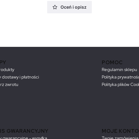
Oceń i opisz
PY
POMOC
rodukty
Regulamin sklepu
 dostawy i płatności
Polityka prywatnoś
rz zwrotu
Polityka plików Coo
IS GWARANCYJNY
MOJE KONTO
 gwarancyjne - wysyłka
Twoje zamówienia