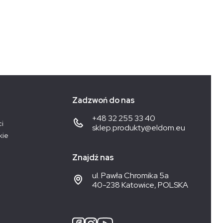
Zadzwoń do nas
+48 32 255 33 40
ci
sklep.produkty@eldom.eu
kie
Znajdź nas
ul. Pawła Chromika 5a
40-238 Katowice, POLSKA