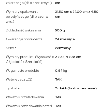
zbiorczego (dł. x szer. x wys.)
cm
Wymiary opakowania
31.50 cm x 27.00 cm x 4.50
pojedyńczego (dł. x szer. x
cm
wys.)
Dokładność wskazania
500 g
Gwarancja producenta
24 miesiące
Serwis
centralny
Wymiary produktu (Wysokość x
2 x 24,4 x 28 cm
Głębokość x Szerokość)
Waga netto produktu
0.97 kg
Wyświetlacz LCD
TAK
Typ baterii
2x AAA (brak w zestawie)
Wskaźnik przeładowania
TAK
Wskaźnik rozładowania baterii
TAK