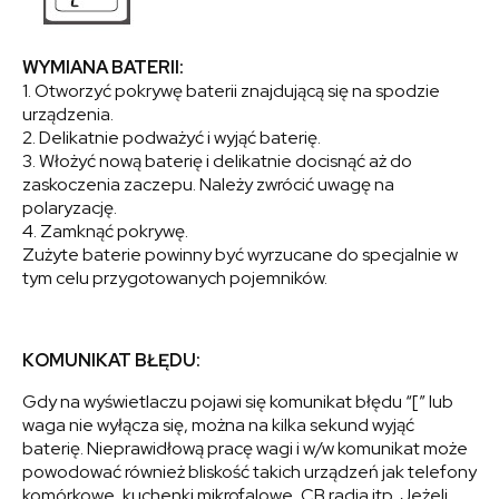
WYMIANA BATERII:
1. Otworzyć pokrywę baterii znajdującą się na spodzie
urządzenia.
2. Delikatnie podważyć i wyjąć baterię.
3. Włożyć nową baterię i delikatnie docisnąć aż do
zaskoczenia zaczepu. Należy zwrócić uwagę na
polaryzację.
4. Zamknąć pokrywę.
Zużyte baterie powinny być wyrzucane do specjalnie w
tym celu przygotowanych pojemników.
KOMUNIKAT BŁĘDU:
Gdy na wyświetlaczu pojawi się komunikat błędu “[” lub
waga nie wyłącza się, można na kilka sekund wyjąć
baterię. Nieprawidłową pracę wagi i w/w komunikat może
powodować również bliskość takich urządzeń jak telefony
komórkowe, kuchenki mikrofalowe, CB radia itp. Jeżeli