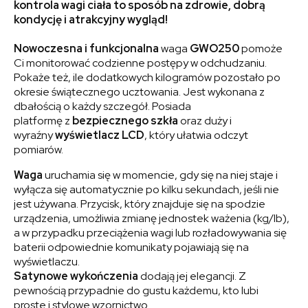
kontrola wagi
ciała
to sposób na zdrowie, dobrą
kondycję i atrakcyjny wygląd!
Nowoczesna i funkcjonalna
waga
GWO250
pomoże
Ci monitorować codzienne postępy w odchudzaniu.
Pokaże też, ile dodatkowych kilogramów pozostało po
okresie świątecznego ucztowania. Jest wykonana z
dbałością o każdy szczegół. Posiada
platformę
z
bezpiecznego szkła
oraz duży i
wyraźny
wyświetlacz LCD
, który ułatwia odczyt
pomiarów.
Waga
uruchamia się w momencie, gdy się na niej staje i
wyłącza się automatycznie po kilku sekundach, jeśli nie
jest używana. Przycisk, który znajduje się na spodzie
urządzenia, umożliwia zmianę jednostek ważenia (kg/Ib),
a w przypadku przeciążenia wagi lub rozładowywania się
baterii odpowiednie komunikaty pojawiają się na
wyświetlaczu.
Satynowe wykończenia
dodają jej elegancji. Z
pewnością przypadnie do gustu każdemu, kto lubi
proste i stylowe wzornictwo.