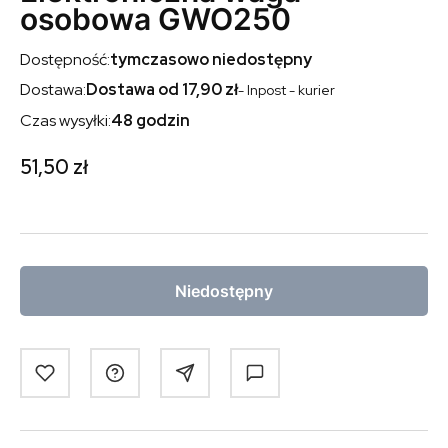
osobowa GWO250
Dostępność:
tymczasowo niedostępny
Dostawa:
Dostawa od 17,90 zł
- Inpost - kurier
Czas wysyłki:
48 godzin
Cena
51,50 zł
Niedostępny