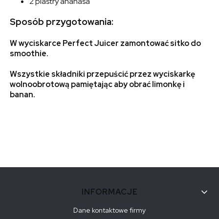
2 plastry ananasa
Sposób przygotowania:
W wyciskarce Perfect Juicer zamontować sitko do
smoothie.
Wszystkie składniki przepuścić przez wyciskarkę
wolnoobrotową pamiętając aby obrać limonkę i
banan.
Linki w stopce
INFORMACJE
Dane kontaktowe firmy