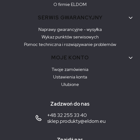
O firmie ELDOM
SERWIS GWARANCYJNY
Naprawy gwarancyjne - wysyłka
Wykaz punktów serwisowych
Pomoc techniczna i rozwiązywanie problemów
MOJE KONTO
Twoje zamówienia
Ustawienia konta
Ulubione
Zadzwoń do nas
+48 32 255 33 40
sklep.produkty@eldom.eu
Znajdź nas