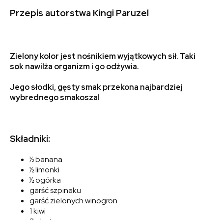
Przepis autorstwa Kingi Paruzel
Zielony kolor jest nośnikiem wyjątkowych sił. Taki
sok nawilża organizm i go odżywia.
Jego słodki, gęsty smak przekona najbardziej
wybrednego smakosza!
Składniki:
½ banana
½ limonki
½ ogórka
garść szpinaku
garść zielonych winogron
1 kiwi