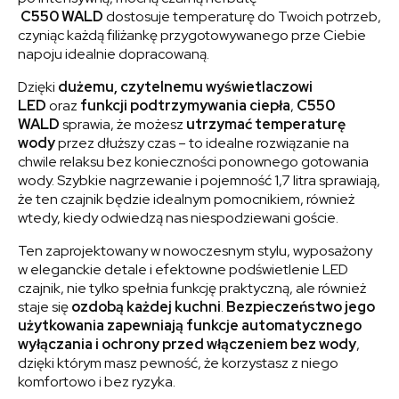
C550
WALD
dostosuje temperaturę do Twoich potrzeb,
czyniąc każdą filiżankę przygotowywanego prze Ciebie
napoju idealnie dopracowaną.
Dzięki
dużemu, czytelnemu wyświetlaczowi
LED
oraz
funkcji podtrzymywania ciepła
,
C550
WALD
sprawia, że możesz
utrzymać temperaturę
wody
przez dłuższy czas – to idealne rozwiązanie na
chwile relaksu bez konieczności ponownego gotowania
wody. Szybkie nagrzewanie i pojemność 1,7 litra sprawiają,
że ten czajnik będzie idealnym pomocnikiem, również
wtedy, kiedy odwiedzą nas niespodziewani goście.
Ten zaprojektowany w nowoczesnym stylu, wyposażony
w eleganckie detale i efektowne podświetlenie LED
czajnik, nie tylko spełnia funkcję praktyczną, ale również
staje się
ozdobą każdej kuchni
.
Bezpieczeństwo jego
użytkowania zapewniają funkcje automatycznego
wyłączania i ochrony przed włączeniem bez wody
,
dzięki którym masz pewność, że korzystasz z niego
komfortowo i bez ryzyka.