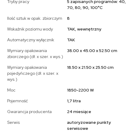
Tryby pracy
5 zapisanych programów: 40,
70, 80, 90, 100°C
Ilość sztuk w opak. zbiorczym
8
Wskaźnik poziomu wody
TAK, wewnętrzny
Automatyczny wyłącznik
TAK
Wymiary opakowania
38.00 x 45.00 x 52.50 cm
zbiorczego (dł. x szer. x wys.)
Wymiary opakowania
18.50 x 21.50 x 25.50 cm
pojedyńczego (dł. x szer. x
wys.)
Moc
1850-2200 W
Pojemność
1,7 litra
Gwarancja producenta
24 miesiące
Serwis
autoryzowane punkty
serwisowe