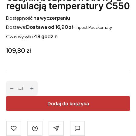
regulacją temperatury C550
Dostępność:
na wyczerpaniu
Dostawa:
Dostawa od 16,90 zł
- Inpost Paczkomaty
Czas wysyłki:
48 godzin
Cena
109,80 zł
szt.
Dodaj do koszyka