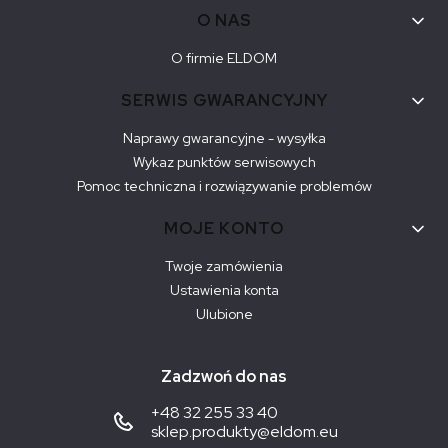
O NAS
O firmie ELDOM
SERWIS GWARANCYJNY
Naprawy gwarancyjne - wysyłka
Wykaz punktów serwisowych
Pomoc techniczna i rozwiązywanie problemów
MOJE KONTO
Twoje zamówienia
Ustawienia konta
Ulubione
Zadzwoń do nas
+48 32 255 33 40
sklep.produkty@eldom.eu