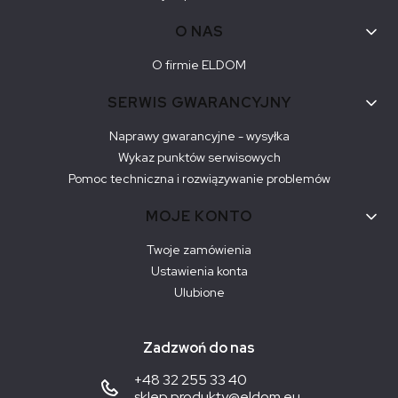
O NAS
O firmie ELDOM
SERWIS GWARANCYJNY
Naprawy gwarancyjne - wysyłka
Wykaz punktów serwisowych
Pomoc techniczna i rozwiązywanie problemów
MOJE KONTO
Twoje zamówienia
Ustawienia konta
Ulubione
Zadzwoń do nas
+48 32 255 33 40
sklep.produkty@eldom.eu