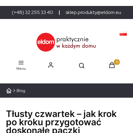
(+48) 32 255 33 40
sklep.produkty@eldom.eu
Produkty w
Menu
Blog
Tłusty czwartek – jak krok
po kroku przygotować
doskonałe pączki