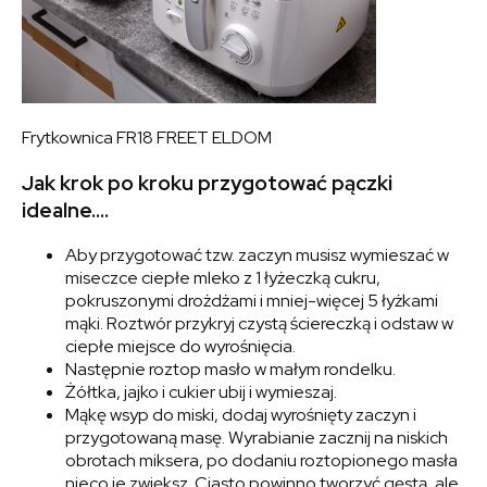
Frytkownica FR18 FREET ELDOM
Jak krok po kroku przygotować pączki
idealne….
Aby przygotować tzw. zaczyn musisz wymieszać w
miseczce ciepłe mleko z 1 łyżeczką cukru,
pokruszonymi drożdżami i mniej-więcej 5 łyżkami
mąki. Roztwór przykryj czystą ściereczką i odstaw w
ciepłe miejsce do wyrośnięcia.
Następnie roztop masło w małym rondelku.
Żółtka, jajko i cukier ubij i wymieszaj.
Mąkę wsyp do miski, dodaj wyrośnięty zaczyn i
przygotowaną masę. Wyrabianie zacznij na niskich
obrotach miksera, po dodaniu roztopionego masła
nieco je zwiększ. Ciasto powinno tworzyć gęstą, ale