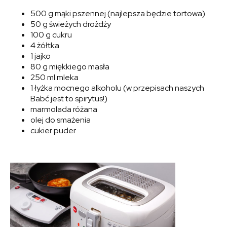
500 g mąki pszennej (najlepsza będzie tortowa)
50 g świeżych drożdży
100 g cukru
4 żółtka
1 jajko
80 g miękkiego masła
250 ml mleka
1 łyżka mocnego alkoholu (w przepisach naszych
Babć jest to spirytus!)
marmolada różana
olej do smażenia
cukier puder