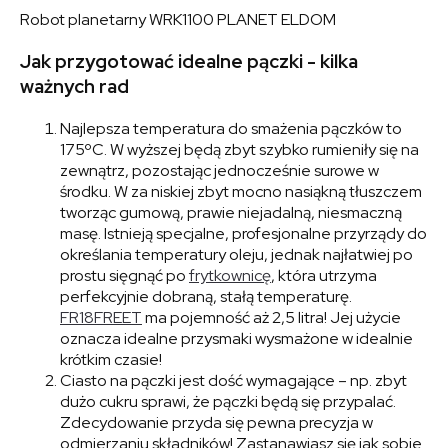
Robot planetarny WRK1100 PLANET ELDOM
Jak przygotować idealne pączki - kilka
ważnych rad
Najlepsza temperatura do smażenia pączków to
175ºC. W wyższej będą zbyt szybko rumieniły się na
zewnątrz, pozostając jednocześnie surowe w
środku. W za niskiej zbyt mocno nasiąkną tłuszczem
tworząc gumową, prawie niejadalną, niesmaczną
masę. Istnieją specjalne, profesjonalne przyrządy do
określania temperatury oleju, jednak najłatwiej po
prostu sięgnąć po
frytkownicę
, która utrzyma
perfekcyjnie dobraną, stałą temperaturę.
FR18FREET
ma pojemność aż 2,5 litra! Jej użycie
oznacza idealne przysmaki wysmażone w idealnie
krótkim czasie!
Ciasto na pączki jest dość wymagające – np. zbyt
dużo cukru sprawi, że pączki będą się przypalać.
Zdecydowanie przyda się pewna precyzja w
odmierzaniu składników! Zastanawiasz się jak sobie