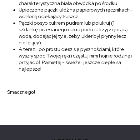
charakterystyczna biała obwódka po środku.
Upieczone pączki ułóż na papierowych ręcznikach -
wchłoną ociekający tłuszcz.
Pączki posyp cukrem pudrem lub polukruj (1
szklankę przesianego cukru pudru utrzyj z gorącą
wodą, dodając jej tyle, żeby lukier był płynny lecz
nie lejący).
A teraz… po prostu ciesz się pysznościami, które
wyszły spod Twojej ręki i częstuj nimi hojnie rodzinę i
przyjaciół. Pamiętaj - świeże i jeszcze ciepłe są
najlepsze!
Smacznego!