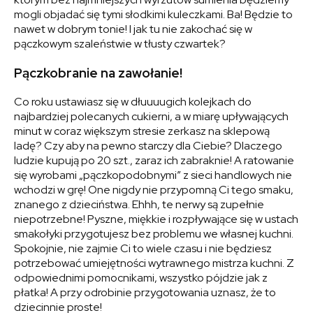
mogli objadać się tymi słodkimi kuleczkami. Ba! Będzie to
nawet w dobrym tonie! I jak tu nie zakochać się w
pączkowym szaleństwie w tłusty czwartek?
Pączkobranie na zawołanie!
Co roku ustawiasz się w dłuuuugich kolejkach do
najbardziej polecanych cukierni, a w miarę upływających
minut w coraz większym stresie zerkasz na sklepową
ladę? Czy aby na pewno starczy dla Ciebie? Dlaczego
ludzie kupują po 20 szt., zaraz ich zabraknie! A ratowanie
się wyrobami „pączkopodobnymi” z sieci handlowych nie
wchodzi w grę! One nigdy nie przypomną Ci tego smaku,
znanego z dzieciństwa. Ehhh, te nerwy są zupełnie
niepotrzebne! Pyszne, miękkie i rozpływające się w ustach
smakołyki przygotujesz bez problemu we własnej kuchni.
Spokojnie, nie zajmie Ci to wiele czasu i nie będziesz
potrzebować umiejętności wytrawnego mistrza kuchni. Z
odpowiednimi pomocnikami, wszystko pójdzie jak z
płatka! A przy odrobinie przygotowania uznasz, że to
dziecinnie proste!