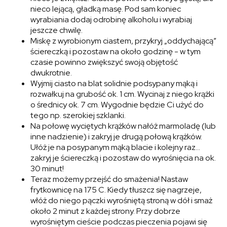
nieco lejącą, gładką masę. Pod sam koniec
wyrabiania dodaj odrobinę alkoholu i wyrabiaj
jeszcze chwilę.
Miskę z wyrobionym ciastem, przykryj „oddychającą”
ściereczką i pozostaw na około godzinę - w tym
czasie powinno zwiększyć swoją objętość
dwukrotnie.
Wyjmij ciasto na blat solidnie podsypany mąką i
rozwałkuj na grubość ok. 1 cm. Wycinaj z niego krążki
o średnicy ok. 7 cm. Wygodnie będzie Ci użyć do
tego np. szerokiej szklanki.
Na połowę wyciętych krążków nałóż marmoladę (lub
inne nadzienie) i zakryj je drugą połową krążków.
Ułóż je na posypanym mąką blacie i kolejny raz…
zakryj je ściereczką i pozostaw do wyrośnięcia na ok.
30 minut!
Teraz możemy przejść do smażenia! Nastaw
frytkownicę na 175 C. Kiedy tłuszcz się nagrzeje,
włóż do niego pączki wyrośniętą stroną w dół i smaż
około 2 minut z każdej strony. Przy dobrze
wyrośniętym cieście podczas pieczenia pojawi się