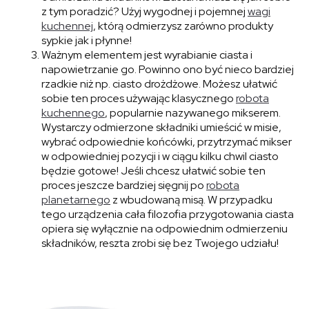
z tym poradzić? Użyj wygodnej i pojemnej
wagi
kuchennej
, którą odmierzysz zarówno produkty
sypkie jak i płynne!
Ważnym elementem jest wyrabianie ciasta i
napowietrzanie go. Powinno ono być nieco bardziej
rzadkie niż np. ciasto drożdżowe. Możesz ułatwić
sobie ten proces używając klasycznego
robota
kuchennego
, popularnie nazywanego mikserem.
Wystarczy odmierzone składniki umieścić w misie,
wybrać odpowiednie końcówki, przytrzymać mikser
w odpowiedniej pozycji i w ciągu kilku chwil ciasto
będzie gotowe! Jeśli chcesz ułatwić sobie ten
proces jeszcze bardziej sięgnij po
robota
planetarnego
z wbudowaną misą. W przypadku
tego urządzenia cała filozofia przygotowania ciasta
opiera się wyłącznie na odpowiednim odmierzeniu
składników, reszta zrobi się bez Twojego udziału!