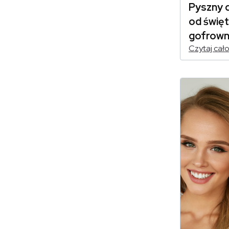
Pyszny d
od święta
gofrown
Czytaj cał