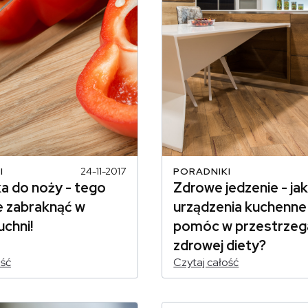
I
24-11-2017
PORADNIKI
a do noży - tego
Zdrowe jedzenie - jak
e zabraknąć w
urządzenia kuchenn
uchni!
pomóc w przestrzeg
zdrowej diety?
ość
Czytaj całość