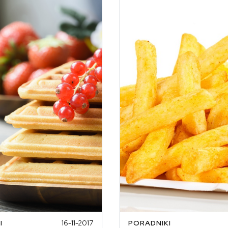
I
16-11-2017
PORADNIKI