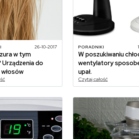
I
26-10-2017
PORADNIKI
yzura w tym
W poszukiwaniu chło
? Urządzenia do
wentylatory sposob
ji włosów
upał.
ość
Czytaj całość