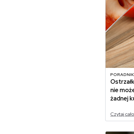
PORADNIK
Ostrzałk
nie moż
żadnej k
Czytaj cał