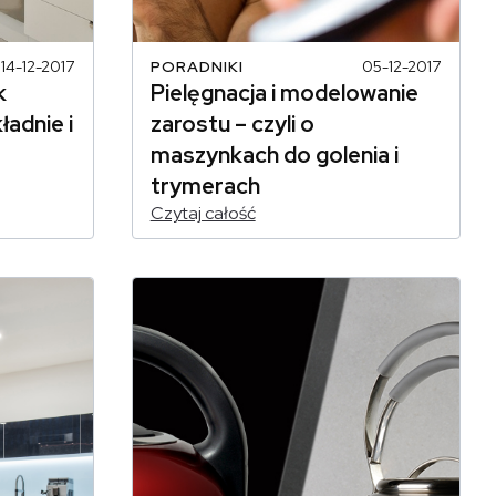
14-12-2017
PORADNIKI
05-12-2017
k
Pielęgnacja i modelowanie
ładnie i
zarostu – czyli o
maszynkach do golenia i
trymerach
Czytaj całość