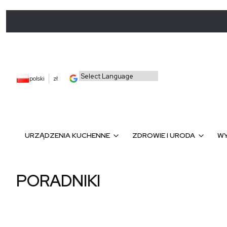
polski
zł
URZĄDZENIA KUCHENNE
ZDROWIE I URODA
WY
PORADNIKI