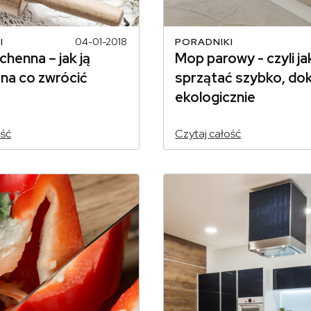
I
04-01-2018
PORADNIKI
henna – jak ją
Mop parowy - czyli ja
 na co zwrócić
sprzątać szybko, dok
ekologicznie
ość
Czytaj całość