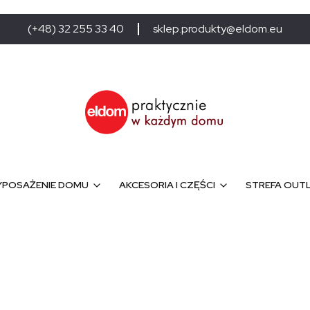
(+48) 32 255 33 40
sklep.produkty@eldom.eu
POSAŻENIE DOMU
AKCESORIA I CZĘŚCI
STREFA OUT