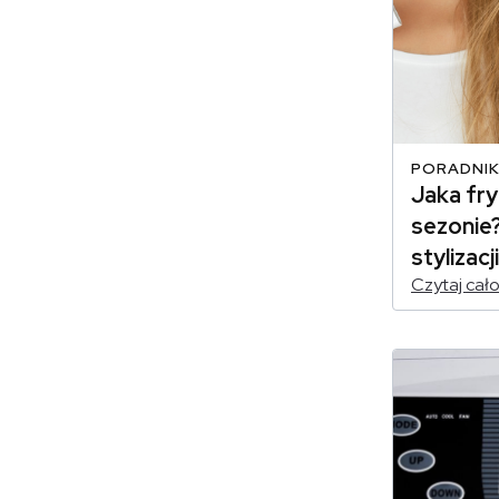
PORADNIK
Jaka fr
sezonie
stylizac
Czytaj cał