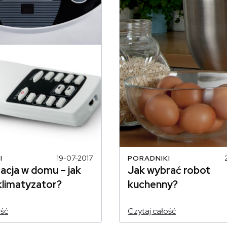
I
19-07-2017
PORADNIKI
acja w domu – jak
Jak wybrać robot
klimatyzator?
kuchenny?
ość
Czytaj całość