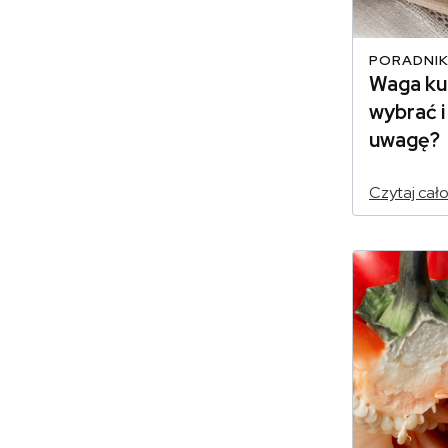
PORADNIK
Waga kuc
wybrać i
uwagę?
Czytaj cał