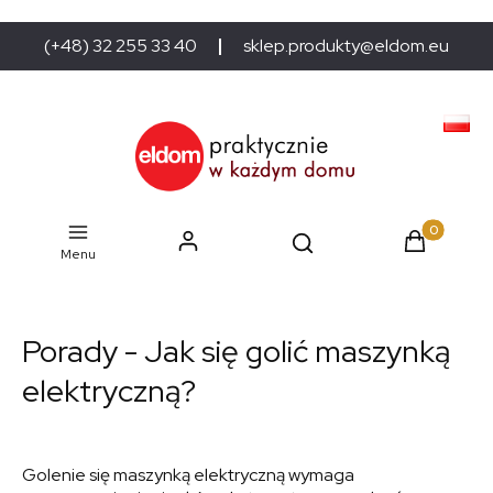
(+48) 32 255 33 40
sklep.produkty@eldom.eu
Produkty w
Menu
Porady - Jak się golić maszynką
elektryczną?
Golenie się maszynką elektryczną wymaga