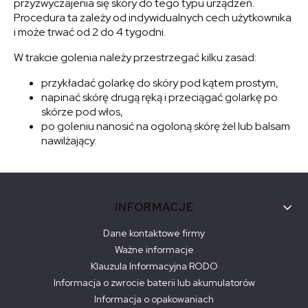
przyzwyczajenia się skóry do tego typu urządzeń.
Procedura ta zależy od indywidualnych cech użytkownika
i może trwać od 2 do 4 tygodni.
W trakcie golenia należy przestrzegać kilku zasad:
przykładać golarkę do skóry pod kątem prostym,
napinać skórę drugą ręką i przeciągać golarkę po
skórze pod włos,
po goleniu nanosić na ogoloną skórę żel lub balsam
nawilżający.
Linki w stopce
INFORMACJE
Dane kontaktowe firmy
Ważne informacje
Klauzula Informacyjna RODO
Informacja o zwrocie baterii lub akumulatorów
Informacja o opakowaniach